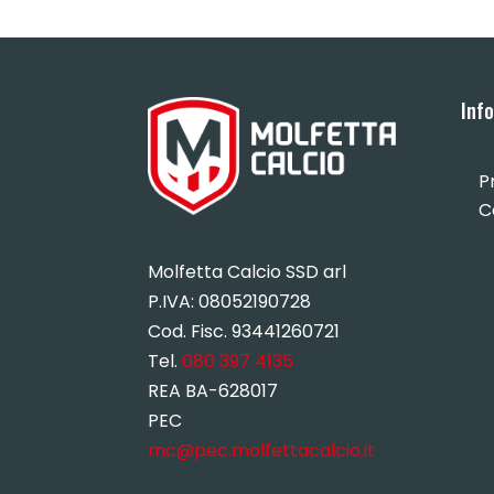
Inf
P
C
Molfetta Calcio SSD arl
P.IVA:
08052190728
Cod. Fisc. 93441260721
Tel.
080 397 4135
REA BA-628017
PEC
mc@pec.molfettacalcio.it