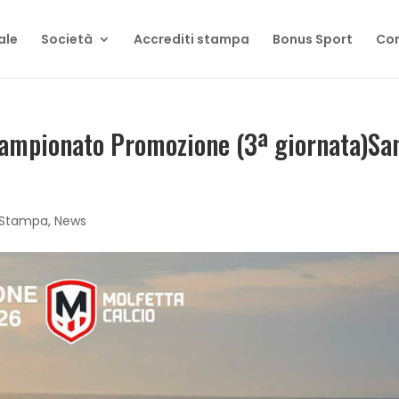
ale
Società
Accrediti stampa
Bonus Sport
Con
ampionato Promozione (3ª giornata)Sa
 Stampa
,
News