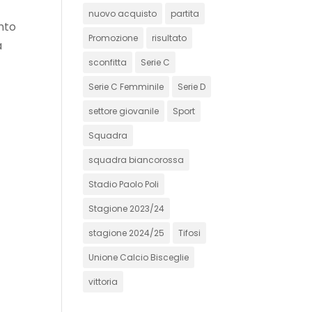
nuovo acquisto
partita
nto
Promozione
risultato
a
sconfitta
Serie C
Serie C Femminile
Serie D
settore giovanile
Sport
Squadra
squadra biancorossa
Stadio Paolo Poli
Stagione 2023/24
stagione 2024/25
Tifosi
Unione Calcio Bisceglie
vittoria