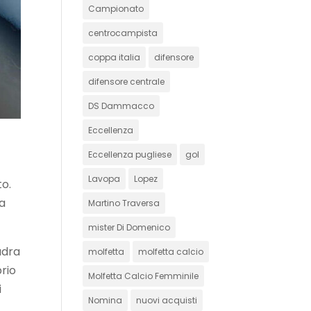
Campionato
centrocampista
coppa italia
difensore
difensore centrale
DS Dammacco
Eccellenza
Eccellenza pugliese
gol
Lavopa
Lopez
to.
da
Martino Traversa
mister Di Domenico
adra
molfetta
molfetta calcio
prio
Molfetta Calcio Femminile
i
Nomina
nuovi acquisti