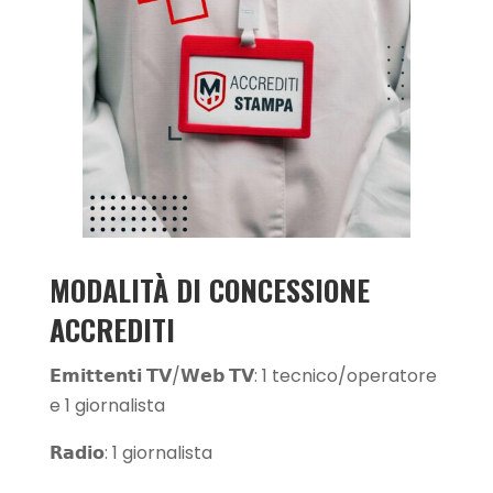
MODALITÀ DI CONCESSIONE
ACCREDITI
𝗘𝗺𝗶𝘁𝘁𝗲𝗻𝘁𝗶 𝗧𝗩/𝗪𝗲𝗯 𝗧𝗩: 1 tecnico/operatore
e 1 giornalista
𝗥𝗮𝗱𝗶𝗼: 1 giornalista