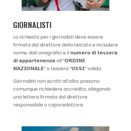
GIORNALISTI
La richiesta per i giornalisti deve essere
firmata dal direttore della testata e includere
nome, dati anagrafici e il 𝗻𝘂𝗺𝗲𝗿𝗼 𝗱𝗶 𝘁𝗲𝘀𝘀𝗲𝗿𝗮
𝗱𝗶 𝗮𝗽𝗽𝗮𝗿𝘁𝗲𝗻𝗲𝗻𝘇𝗮 all’“𝗢𝗥𝗗𝗜𝗡𝗘
𝗡𝗔𝗭𝗜𝗢𝗡𝗔𝗟𝗘” o tessera “𝗨𝗦𝗦𝗜” valida.
Giornalisti non iscritti all’albo possono
comunque richiedere accredito, allegando
una lettera firmata dal direttore
responsabile o caporedattore.