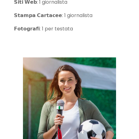
𝗦𝗶𝘁𝗶 𝗪𝗲𝗯: 1 giornalista
𝗦𝘁𝗮𝗺𝗽𝗮 𝗖𝗮𝗿𝘁𝗮𝗰𝗲𝗲: 1 giornalista
𝗙𝗼𝘁𝗼𝗴𝗿𝗮𝗳𝗶: 1 per testata