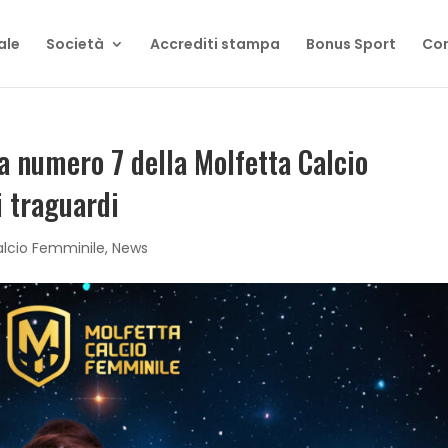
ale
Società
Accrediti stampa
Bonus Sport
Con
a numero 7 della Molfetta Calcio
i traguardi
alcio Femminile
,
News