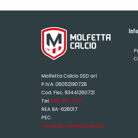
Inf
P
C
Molfetta Calcio SSD arl
P.IVA:
08052190728
Cod. Fisc. 93441260721
Tel.
080 397 4135
REA BA-628017
PEC
mc@pec.molfettacalcio.it