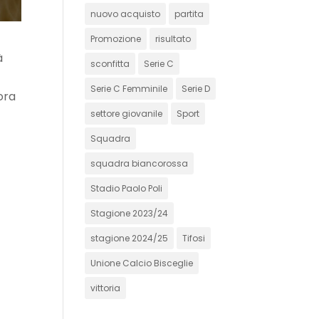
nuovo acquisto
partita
Promozione
risultato
à
sconfitta
Serie C
Serie C Femminile
Serie D
ora
settore giovanile
Sport
Squadra
squadra biancorossa
Stadio Paolo Poli
Stagione 2023/24
stagione 2024/25
Tifosi
Unione Calcio Bisceglie
vittoria