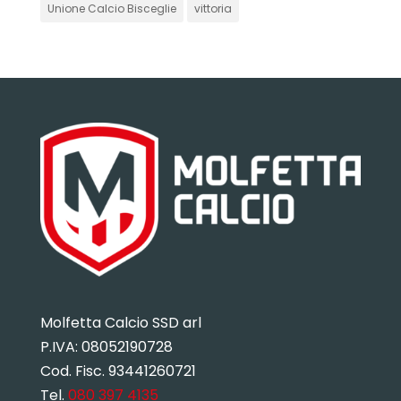
Unione Calcio Bisceglie
vittoria
Molfetta Calcio SSD arl
P.IVA:
08052190728
Cod. Fisc. 93441260721
Tel.
080 397 4135