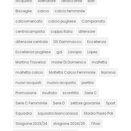
acquisto
Allenatore
attaccante
Bari
Bisceglie
calcio
calcio femminile
calciomercato
calcio pugliese
Campionato
centrocampista
coppa italia
difensore
difensore centrale
DS Dammacco
Eccellenza
Eccellenza pugliese
gol
Lavopa
Lopez
Martino Traversa
mister Di Domenico
molfetta
molfetta calcio
Molfetta Calcio Femminile
Nomina
nuovi acquisti
nuovo acquisto
partita
Promozione
risultato
sconfitta
Serie C
Serie C Femminile
Serie D
settore giovanile
Sport
Squadra
squadra biancorossa
Stadio Paolo Poli
Stagione 2023/24
stagione 2024/25
Tifosi