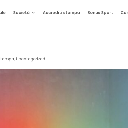
ale
Società
Accrediti stampa
Bonus Sport
Con
Stampa
,
Uncategorized