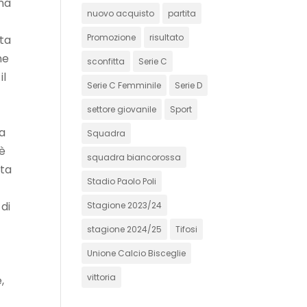
una
nuovo acquisto
partita
Promozione
risultato
tta
ne
sconfitta
Serie C
il
Serie C Femminile
Serie D
settore giovanile
Sport
na
Squadra
 è
squadra biancorossa
ita
Stadio Paolo Poli
 di
Stagione 2023/24
stagione 2024/25
Tifosi
Unione Calcio Bisceglie
vittoria
,