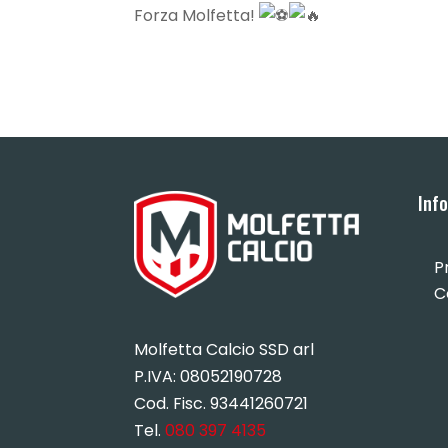
Forza Molfetta!
Inf
P
C
Molfetta Calcio SSD arl
P.IVA:
08052190728
Cod. Fisc. 93441260721
Tel.
080 397 4135