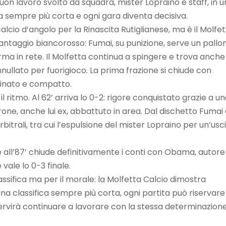
on lavoro svolto da squadra, mister Lopraino e staff, in 
i fa sempre più corta e ogni gara diventa decisiva.
calcio d’angolo per la Rinascita Rutiglianese, ma è il Molfe
il vantaggio biancorosso: Fumai, su punizione, serve un pallo
orma in rete. Il Molfetta continua a spingere e trova anche 
nullato per fuorigioco. La prima frazione si chiude con
dinato e compatto.
 ritmo. Al 62’ arriva lo 0-2: rigore conquistato grazie a u
rone, anche lui ex, abbattuto in area. Dal dischetto Fumai
itrali, tra cui l’espulsione del mister Lopraino per un’usc
e all’87’ chiude definitivamente i conti con Obama, autore
vale lo 0-3 finale.
assifica ma per il morale: la Molfetta Calcio dimostra
una classifica sempre più corta, ogni partita può riservare
servirà continuare a lavorare con la stessa determinazione