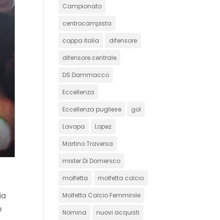
Campionato
centrocampista
coppa italia
difensore
difensore centrale
DS Dammacco
Eccellenza
Eccellenza pugliese
gol
Lavopa
Lopez
Martino Traversa
mister Di Domenico
molfetta
molfetta calcio
ia
Molfetta Calcio Femminile
e
Nomina
nuovi acquisti