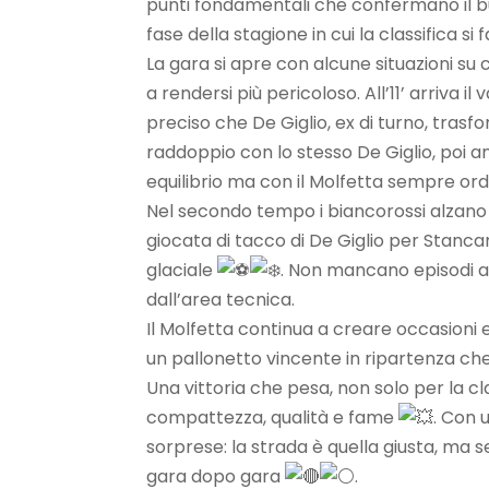
punti fondamentali che confermano il bu
fase della stagione in cui la classifica s
La gara si apre con alcune situazioni su 
a rendersi più pericoloso. All’11’ arriva 
preciso che De Giglio, ex di turno, trasf
raddoppio con lo stesso De Giglio, poi an
equilibrio ma con il Molfetta sempre or
Nel secondo tempo i biancorossi alzano il
giocata di tacco di De Giglio per Stanca
glaciale
. Non mancano episodi arb
dall’area tecnica.
Il Molfetta continua a creare occasioni 
un pallonetto vincente in ripartenza che 
Una vittoria che pesa, non solo per la cl
compattezza, qualità e fame
. Con 
sorprese: la strada è quella giusta, ma 
gara dopo gara
.