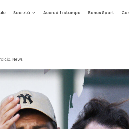
ale
Società
Accrediti stampa
Bonus Sport
Con
Calcio
,
News