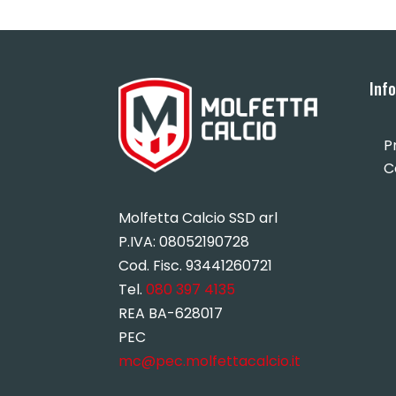
Inf
P
C
Molfetta Calcio SSD arl
P.IVA:
08052190728
Cod. Fisc. 93441260721
Tel.
080 397 4135
REA BA-628017
PEC
mc@pec.molfettacalcio.it