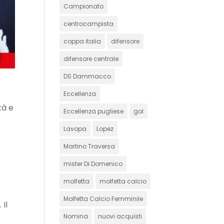
Campionato
centrocampista
coppa italia
difensore
difensore centrale
DS Dammacco
Eccellenza
tà e
Eccellenza pugliese
gol
Lavopa
Lopez
Martino Traversa
mister Di Domenico
molfetta
molfetta calcio
Molfetta Calcio Femminile
 Il
Nomina
nuovi acquisti