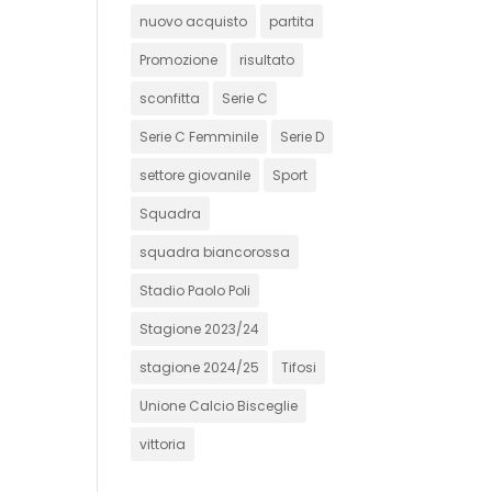
nuovo acquisto
partita
Promozione
risultato
sconfitta
Serie C
Serie C Femminile
Serie D
settore giovanile
Sport
Squadra
squadra biancorossa
Stadio Paolo Poli
Stagione 2023/24
stagione 2024/25
Tifosi
Unione Calcio Bisceglie
vittoria