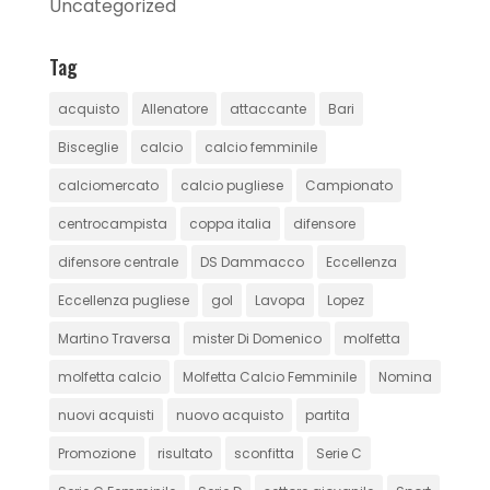
Uncategorized
Tag
acquisto
Allenatore
attaccante
Bari
Bisceglie
calcio
calcio femminile
calciomercato
calcio pugliese
Campionato
centrocampista
coppa italia
difensore
difensore centrale
DS Dammacco
Eccellenza
Eccellenza pugliese
gol
Lavopa
Lopez
Martino Traversa
mister Di Domenico
molfetta
molfetta calcio
Molfetta Calcio Femminile
Nomina
nuovi acquisti
nuovo acquisto
partita
Promozione
risultato
sconfitta
Serie C