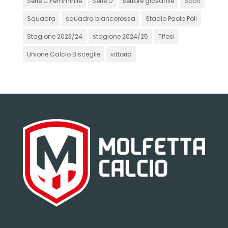
Serie C Femminile
Serie D
settore giovanile
Sport
Squadra
squadra biancorossa
Stadio Paolo Poli
Stagione 2023/24
stagione 2024/25
Tifosi
Unione Calcio Bisceglie
vittoria