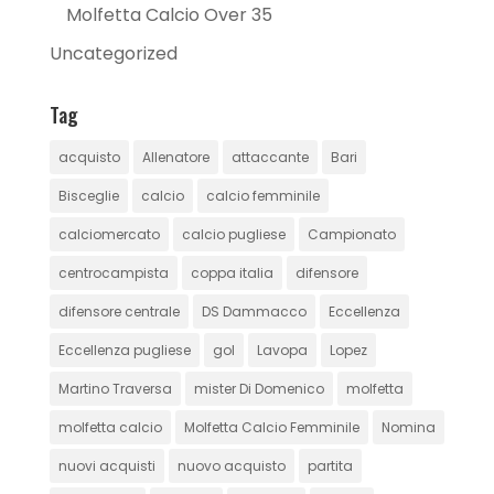
Molfetta Calcio Over 35
Uncategorized
Tag
acquisto
Allenatore
attaccante
Bari
Bisceglie
calcio
calcio femminile
calciomercato
calcio pugliese
Campionato
centrocampista
coppa italia
difensore
difensore centrale
DS Dammacco
Eccellenza
Eccellenza pugliese
gol
Lavopa
Lopez
Martino Traversa
mister Di Domenico
molfetta
molfetta calcio
Molfetta Calcio Femminile
Nomina
nuovi acquisti
nuovo acquisto
partita