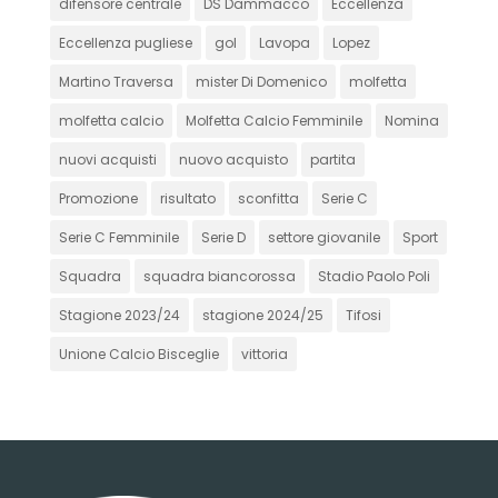
difensore centrale
DS Dammacco
Eccellenza
Eccellenza pugliese
gol
Lavopa
Lopez
Martino Traversa
mister Di Domenico
molfetta
molfetta calcio
Molfetta Calcio Femminile
Nomina
nuovi acquisti
nuovo acquisto
partita
Promozione
risultato
sconfitta
Serie C
Serie C Femminile
Serie D
settore giovanile
Sport
Squadra
squadra biancorossa
Stadio Paolo Poli
Stagione 2023/24
stagione 2024/25
Tifosi
Unione Calcio Bisceglie
vittoria