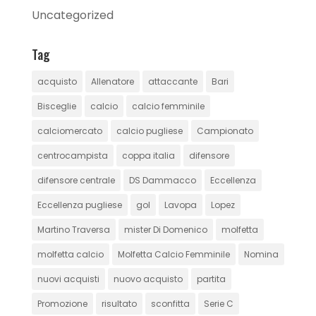
Uncategorized
Tag
acquisto
Allenatore
attaccante
Bari
Bisceglie
calcio
calcio femminile
calciomercato
calcio pugliese
Campionato
centrocampista
coppa italia
difensore
difensore centrale
DS Dammacco
Eccellenza
Eccellenza pugliese
gol
Lavopa
Lopez
Martino Traversa
mister Di Domenico
molfetta
molfetta calcio
Molfetta Calcio Femminile
Nomina
nuovi acquisti
nuovo acquisto
partita
Promozione
risultato
sconfitta
Serie C