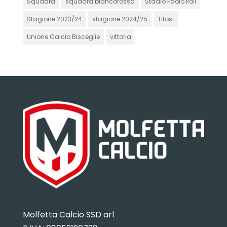
Squadra
squadra biancorossa
Stadio Paolo Poli
Stagione 2023/24
stagione 2024/25
Tifosi
Unione Calcio Bisceglie
vittoria
Molfetta Calcio SSD arl