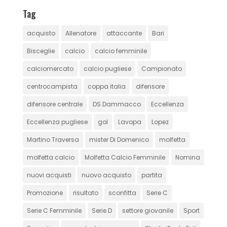
Tag
acquisto
Allenatore
attaccante
Bari
Bisceglie
calcio
calcio femminile
calciomercato
calcio pugliese
Campionato
centrocampista
coppa italia
difensore
difensore centrale
DS Dammacco
Eccellenza
Eccellenza pugliese
gol
Lavopa
Lopez
Martino Traversa
mister Di Domenico
molfetta
molfetta calcio
Molfetta Calcio Femminile
Nomina
nuovi acquisti
nuovo acquisto
partita
Promozione
risultato
sconfitta
Serie C
Serie C Femminile
Serie D
settore giovanile
Sport