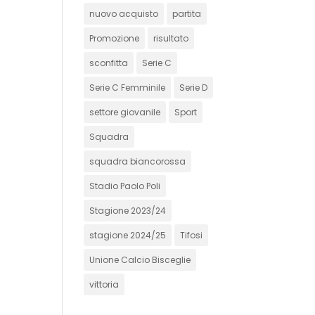
nuovo acquisto
partita
Promozione
risultato
sconfitta
Serie C
Serie C Femminile
Serie D
settore giovanile
Sport
Squadra
squadra biancorossa
Stadio Paolo Poli
Stagione 2023/24
stagione 2024/25
Tifosi
Unione Calcio Bisceglie
vittoria