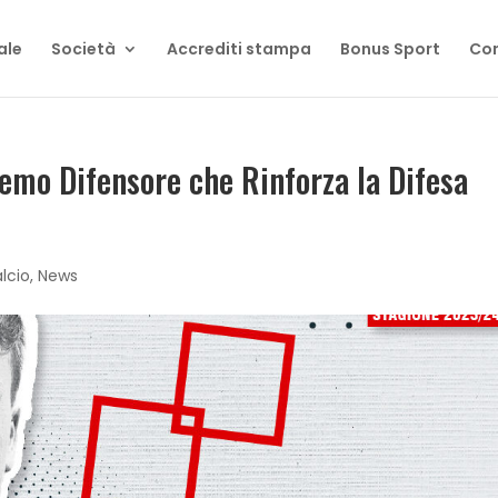
ale
Società
Accrediti stampa
Bonus Sport
Con
remo Difensore che Rinforza la Difesa
lcio
,
News