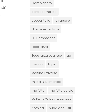
hio
Campionato
ndi’
centrocampista
il
coppa italia
difensore
difensore centrale
DS Dammacco
i
Eccellenza
Eccellenza pugliese
gol
Lavopa
Lopez
Martino Traversa
mister Di Domenico
molfetta
molfetta calcio
Molfetta Calcio Femminile
Nomina
nuovi acquisti