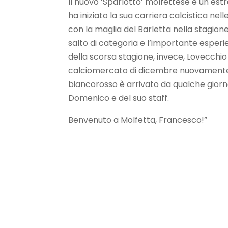
Il nuovo ‘Sparlotto’ molfettese è un est
ha iniziato la sua carriera calcistica nell
con la maglia del Barletta nella stagione
salto di categoria e l’importante esperi
della scorsa stagione, invece, Lovecchio h
calciomercato di dicembre nuovamente a
biancorosso è arrivato da qualche giorno
Domenico e del suo staff.
Benvenuto a Molfetta, Francesco!”