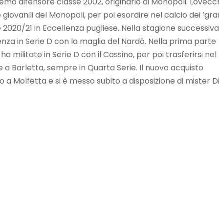
remo difensore classe 2002, originario di Monopoli. Lovecc
e giovanili del Monopoli, per poi esordire nel calcio dei ‘gra
 2020/21 in Eccellenza pugliese. Nella stagione successiva, 
enza in Serie D con la maglia del Nardò. Nella prima parte
a militato in Serie D con il Cassino, per poi trasferirsi nel
 Barletta, sempre in Quarta Serie. Il nuovo acquisto
 a Molfetta e si è messo subito a disposizione di mister D