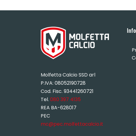
Inf
P
C
Molfetta Calcio SSD arl
P.IVA:
08052190728
Cod. Fisc. 93441260721
Tel.
080 397 4135
REA BA-628017
PEC
mc@pec.molfettacalcio.it