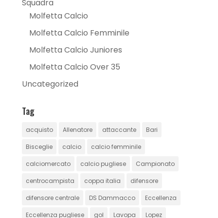
Squadra
Molfetta Calcio
Molfetta Calcio Femminile
Molfetta Calcio Juniores
Molfetta Calcio Over 35
Uncategorized
Tag
acquisto
Allenatore
attaccante
Bari
Bisceglie
calcio
calcio femminile
calciomercato
calcio pugliese
Campionato
centrocampista
coppa italia
difensore
difensore centrale
DS Dammacco
Eccellenza
Eccellenza pugliese
gol
Lavopa
Lopez