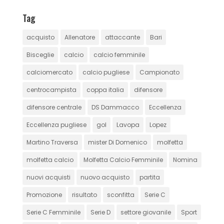
Tag
acquisto
Allenatore
attaccante
Bari
Bisceglie
calcio
calcio femminile
calciomercato
calcio pugliese
Campionato
centrocampista
coppa italia
difensore
difensore centrale
DS Dammacco
Eccellenza
Eccellenza pugliese
gol
Lavopa
Lopez
Martino Traversa
mister Di Domenico
molfetta
molfetta calcio
Molfetta Calcio Femminile
Nomina
nuovi acquisti
nuovo acquisto
partita
Promozione
risultato
sconfitta
Serie C
Serie C Femminile
Serie D
settore giovanile
Sport