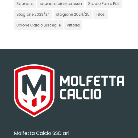
Squadra
squadra biancorossa
Stadio Paolo Poli
Stagione 2023/24
stagione 2024/25
Tifosi
Unione Calcio Bisceglie
vittoria
Molfetta Calcio SSD arl