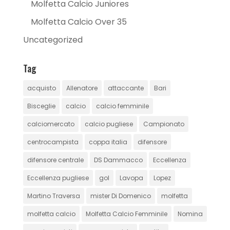
Molfetta Calcio Juniores
Molfetta Calcio Over 35
Uncategorized
Tag
acquisto
Allenatore
attaccante
Bari
Bisceglie
calcio
calcio femminile
calciomercato
calcio pugliese
Campionato
centrocampista
coppa italia
difensore
difensore centrale
DS Dammacco
Eccellenza
Eccellenza pugliese
gol
Lavopa
Lopez
Martino Traversa
mister Di Domenico
molfetta
molfetta calcio
Molfetta Calcio Femminile
Nomina