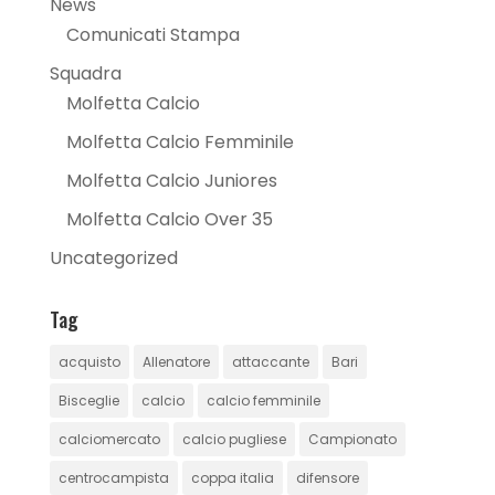
News
Comunicati Stampa
Squadra
Molfetta Calcio
Molfetta Calcio Femminile
Molfetta Calcio Juniores
Molfetta Calcio Over 35
Uncategorized
Tag
acquisto
Allenatore
attaccante
Bari
Bisceglie
calcio
calcio femminile
calciomercato
calcio pugliese
Campionato
centrocampista
coppa italia
difensore