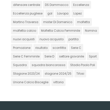
difensore centrale
DS Dammacco
Eccellenza
Eccellenza pugliese
gol
Lavopa
Lopez
Martino Traversa
mister Di Domenico
molfetta
molfetta calcio
Molfetta Calcio Femminile
Nomina
nuovi acquisti
nuovo acquisto
partita
Promozione
risultato
sconfitta
Serie C
Serie C Femminile
Serie D
settore giovanile
Sport
Squadra
squadra biancorossa
Stadio Paolo Poli
Stagione 2023/24
stagione 2024/25
Tifosi
Unione Calcio Bisceglie
vittoria