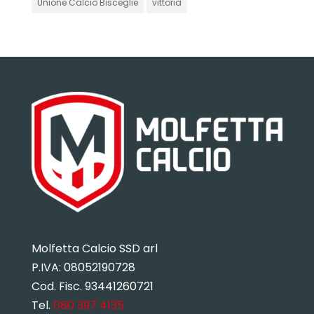
Unione Calcio Bisceglie
vittoria
Molfetta Calcio SSD arl
P.IVA:
08052190728
Cod. Fisc. 93441260721
Tel.
080 397 4135