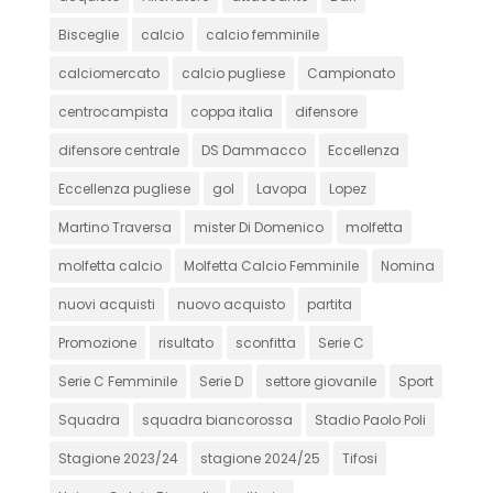
Bisceglie
calcio
calcio femminile
calciomercato
calcio pugliese
Campionato
centrocampista
coppa italia
difensore
difensore centrale
DS Dammacco
Eccellenza
Eccellenza pugliese
gol
Lavopa
Lopez
Martino Traversa
mister Di Domenico
molfetta
molfetta calcio
Molfetta Calcio Femminile
Nomina
nuovi acquisti
nuovo acquisto
partita
Promozione
risultato
sconfitta
Serie C
Serie C Femminile
Serie D
settore giovanile
Sport
Squadra
squadra biancorossa
Stadio Paolo Poli
Stagione 2023/24
stagione 2024/25
Tifosi