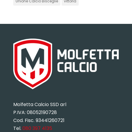
Unione Calcio Bisceglie
vittoria
Molfetta Calcio SSD arl
P.IVA:
08052190728
Cod. Fisc. 93441260721
Tel.
080 397 4135