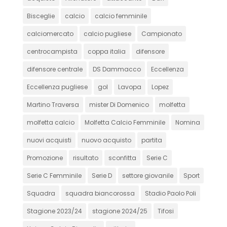
Bisceglie
calcio
calcio femminile
calciomercato
calcio pugliese
Campionato
centrocampista
coppa italia
difensore
difensore centrale
DS Dammacco
Eccellenza
Eccellenza pugliese
gol
Lavopa
Lopez
Martino Traversa
mister Di Domenico
molfetta
molfetta calcio
Molfetta Calcio Femminile
Nomina
nuovi acquisti
nuovo acquisto
partita
Promozione
risultato
sconfitta
Serie C
Serie C Femminile
Serie D
settore giovanile
Sport
Squadra
squadra biancorossa
Stadio Paolo Poli
Stagione 2023/24
stagione 2024/25
Tifosi