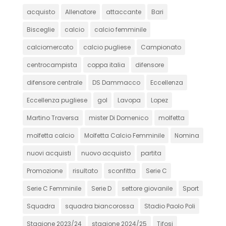
acquisto
Allenatore
attaccante
Bari
Bisceglie
calcio
calcio femminile
calciomercato
calcio pugliese
Campionato
centrocampista
coppa italia
difensore
difensore centrale
DS Dammacco
Eccellenza
Eccellenza pugliese
gol
Lavopa
Lopez
Martino Traversa
mister Di Domenico
molfetta
molfetta calcio
Molfetta Calcio Femminile
Nomina
nuovi acquisti
nuovo acquisto
partita
Promozione
risultato
sconfitta
Serie C
Serie C Femminile
Serie D
settore giovanile
Sport
Squadra
squadra biancorossa
Stadio Paolo Poli
Stagione 2023/24
stagione 2024/25
Tifosi