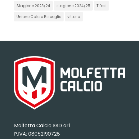
Stagione 2023/24
stagione 2024/25
Tifosi
Unione Calcio Bisceglie
vittoria
Molfetta Calcio SSD arl
P.IVA:
08052190728