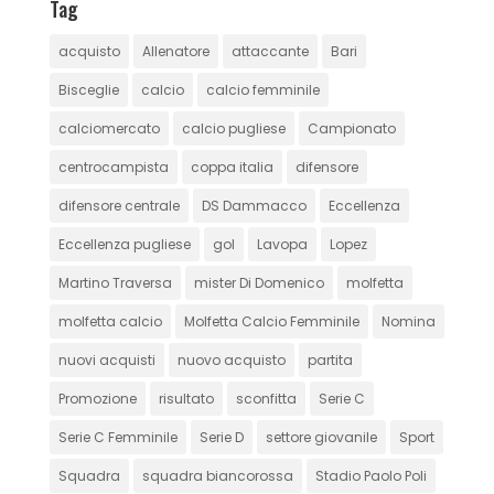
Tag
acquisto
Allenatore
attaccante
Bari
Bisceglie
calcio
calcio femminile
calciomercato
calcio pugliese
Campionato
centrocampista
coppa italia
difensore
difensore centrale
DS Dammacco
Eccellenza
Eccellenza pugliese
gol
Lavopa
Lopez
Martino Traversa
mister Di Domenico
molfetta
molfetta calcio
Molfetta Calcio Femminile
Nomina
nuovi acquisti
nuovo acquisto
partita
Promozione
risultato
sconfitta
Serie C
Serie C Femminile
Serie D
settore giovanile
Sport
Squadra
squadra biancorossa
Stadio Paolo Poli