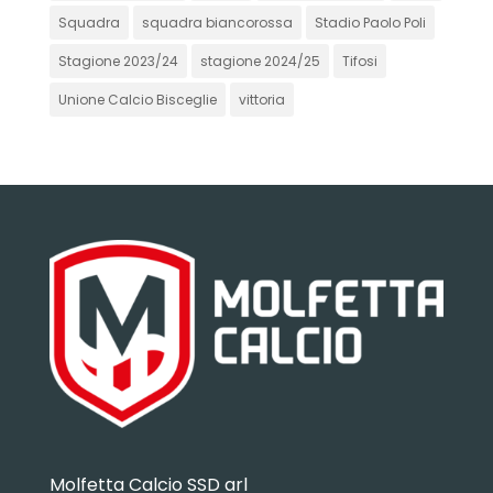
Squadra
squadra biancorossa
Stadio Paolo Poli
Stagione 2023/24
stagione 2024/25
Tifosi
Unione Calcio Bisceglie
vittoria
Molfetta Calcio SSD arl