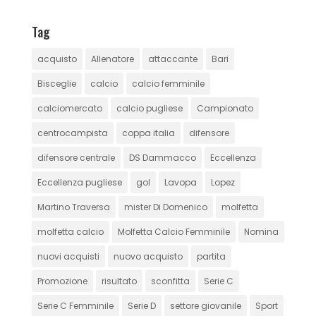
Tag
acquisto
Allenatore
attaccante
Bari
Bisceglie
calcio
calcio femminile
calciomercato
calcio pugliese
Campionato
centrocampista
coppa italia
difensore
difensore centrale
DS Dammacco
Eccellenza
Eccellenza pugliese
gol
Lavopa
Lopez
Martino Traversa
mister Di Domenico
molfetta
molfetta calcio
Molfetta Calcio Femminile
Nomina
nuovi acquisti
nuovo acquisto
partita
Promozione
risultato
sconfitta
Serie C
Serie C Femminile
Serie D
settore giovanile
Sport