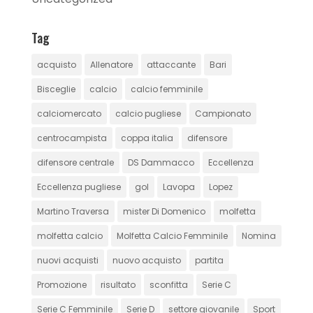
Tag
acquisto
Allenatore
attaccante
Bari
Bisceglie
calcio
calcio femminile
calciomercato
calcio pugliese
Campionato
centrocampista
coppa italia
difensore
difensore centrale
DS Dammacco
Eccellenza
Eccellenza pugliese
gol
Lavopa
Lopez
Martino Traversa
mister Di Domenico
molfetta
molfetta calcio
Molfetta Calcio Femminile
Nomina
nuovi acquisti
nuovo acquisto
partita
Promozione
risultato
sconfitta
Serie C
Serie C Femminile
Serie D
settore giovanile
Sport