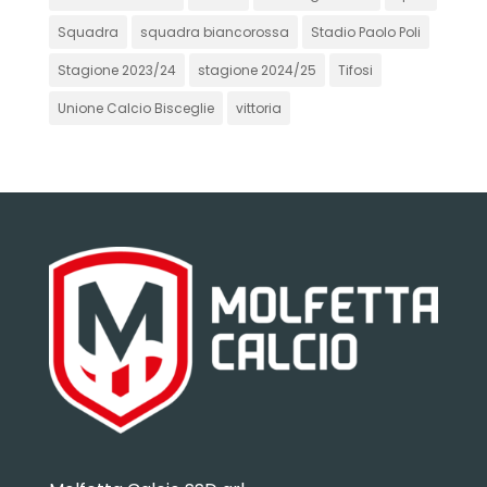
Squadra
squadra biancorossa
Stadio Paolo Poli
Stagione 2023/24
stagione 2024/25
Tifosi
Unione Calcio Bisceglie
vittoria