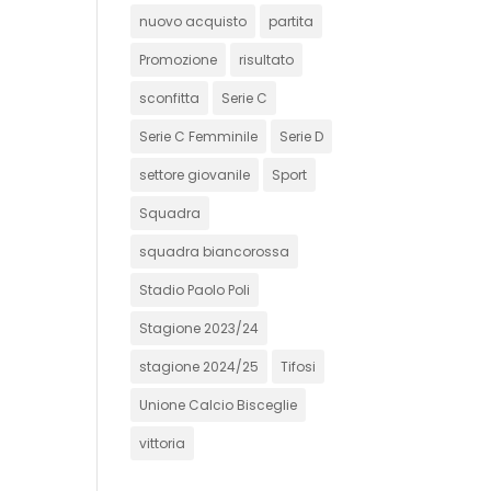
nuovo acquisto
partita
Promozione
risultato
sconfitta
Serie C
Serie C Femminile
Serie D
settore giovanile
Sport
Squadra
squadra biancorossa
Stadio Paolo Poli
Stagione 2023/24
stagione 2024/25
Tifosi
Unione Calcio Bisceglie
vittoria