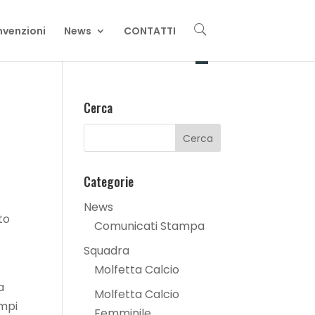
U
venzioni
News
CONTATTI
Cerca
Categorie
News
to
Comunicati Stampa
Squadra
Molfetta Calcio
a
Molfetta Calcio
ampi
Femminile