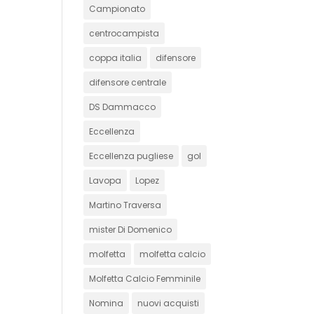
Campionato
centrocampista
coppa italia
difensore
difensore centrale
DS Dammacco
Eccellenza
Eccellenza pugliese
gol
Lavopa
Lopez
Martino Traversa
mister Di Domenico
molfetta
molfetta calcio
Molfetta Calcio Femminile
Nomina
nuovi acquisti