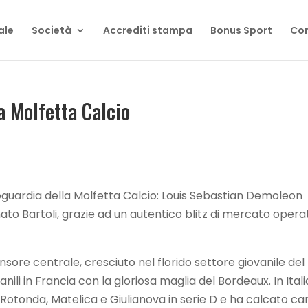
ale
Società
Accrediti stampa
Bonus Sport
Con
a Molfetta Calcio
oguardia della Molfetta Calcio: Louis Sebastian Demoleon
nato Bartoli, grazie ad un autentico blitz di mercato opera
nsore centrale, cresciuto nel florido settore giovanile del
ili in Francia con la gloriosa maglia del Bordeaux. In Itali
 Rotonda, Matelica e Giulianova in serie D e ha calcato c