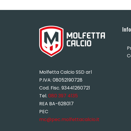
Inf
P
C
Molfetta Calcio SSD arl
P.IVA:
08052190728
Cod. Fisc. 93441260721
Tel.
080 397 4135
REA BA-628017
PEC
mc@pec.molfettacalcio.it