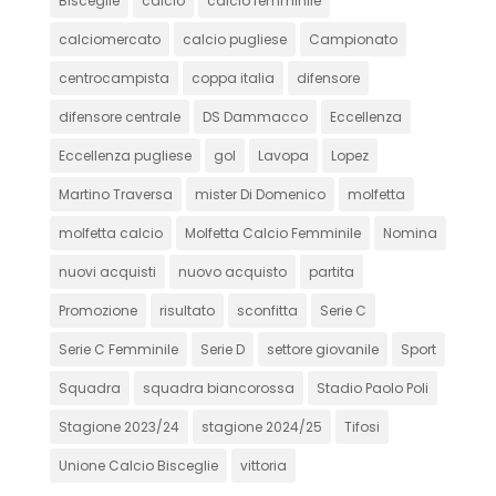
Bisceglie
calcio
calcio femminile
calciomercato
calcio pugliese
Campionato
centrocampista
coppa italia
difensore
difensore centrale
DS Dammacco
Eccellenza
Eccellenza pugliese
gol
Lavopa
Lopez
Martino Traversa
mister Di Domenico
molfetta
molfetta calcio
Molfetta Calcio Femminile
Nomina
nuovi acquisti
nuovo acquisto
partita
Promozione
risultato
sconfitta
Serie C
Serie C Femminile
Serie D
settore giovanile
Sport
Squadra
squadra biancorossa
Stadio Paolo Poli
Stagione 2023/24
stagione 2024/25
Tifosi
Unione Calcio Bisceglie
vittoria