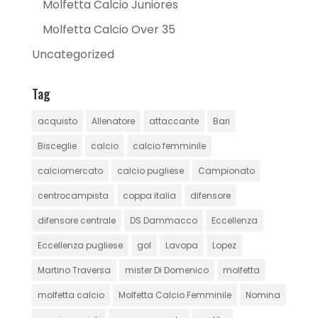
Molfetta Calcio Juniores
Molfetta Calcio Over 35
Uncategorized
Tag
acquisto
Allenatore
attaccante
Bari
Bisceglie
calcio
calcio femminile
calciomercato
calcio pugliese
Campionato
centrocampista
coppa italia
difensore
difensore centrale
DS Dammacco
Eccellenza
Eccellenza pugliese
gol
Lavopa
Lopez
Martino Traversa
mister Di Domenico
molfetta
molfetta calcio
Molfetta Calcio Femminile
Nomina