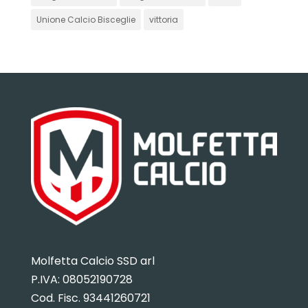
Unione Calcio Bisceglie
vittoria
Molfetta Calcio SSD arl
P.IVA:
08052190728
Cod. Fisc. 93441260721