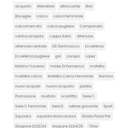
acquisto
Allenatore
attaccante
Bari
Bisceglie
calcio
calcio femminile
calciomercato
calcio pugliese
Campionato
centrocampista
coppa italia
difensore
difensore centrale
DS Dammacco
Eccellenza
Eccellenza pugliese
gol
Lavopa
Lopez
Martino Traversa
mister Di Domenico
molfetta
molfetta calcio
Molfetta Calcio Femminile
Nomina
nuovi acquisti
nuovo acquisto
partita
Promozione
risultato
sconfitta
Serie C
Serie C Femminile
Serie D
settore giovanile
Sport
Squadra
squadra biancorossa
Stadio Paolo Poli
Stagione 2023/24
stagione 2024/25
Tifosi