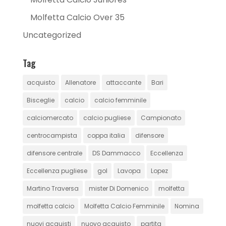
Molfetta Calcio Over 35
Uncategorized
Tag
acquisto
Allenatore
attaccante
Bari
Bisceglie
calcio
calcio femminile
calciomercato
calcio pugliese
Campionato
centrocampista
coppa italia
difensore
difensore centrale
DS Dammacco
Eccellenza
Eccellenza pugliese
gol
Lavopa
Lopez
Martino Traversa
mister Di Domenico
molfetta
molfetta calcio
Molfetta Calcio Femminile
Nomina
nuovi acquisti
nuovo acquisto
partita