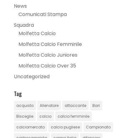
News
Comunicati Stampa
Squadra
Molfetta Calcio
Molfetta Calcio Femminile
Molfetta Calcio Juniores
Molfetta Calcio Over 35
Uncategorized
Tag
acquisto
Allenatore
attaccante
Bari
Bisceglie
calcio
calcio femminile
calciomercato
calcio pugliese
Campionato
centrocampista
coppa italia
difensore