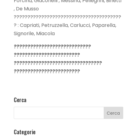
Forcina, Giaconelli , Messina, Pellegrini, Binetti
, De Musso
???????????????????????????????????????
? : Capriati, Petruzzella, Carlucci, Paparella,
Signorile, Miacola
????????????????????????????
????????????????????????
????????????????????????????????
????????????????????????
Cerca
Categorie