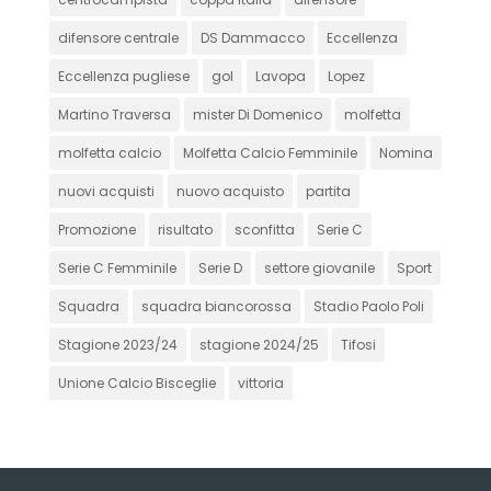
difensore centrale
DS Dammacco
Eccellenza
Eccellenza pugliese
gol
Lavopa
Lopez
Martino Traversa
mister Di Domenico
molfetta
molfetta calcio
Molfetta Calcio Femminile
Nomina
nuovi acquisti
nuovo acquisto
partita
Promozione
risultato
sconfitta
Serie C
Serie C Femminile
Serie D
settore giovanile
Sport
Squadra
squadra biancorossa
Stadio Paolo Poli
Stagione 2023/24
stagione 2024/25
Tifosi
Unione Calcio Bisceglie
vittoria