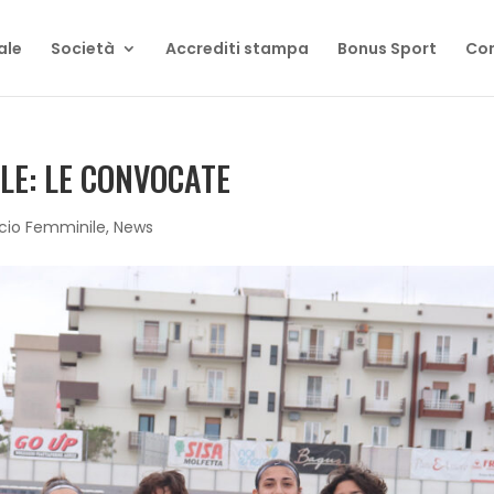
ale
Società
Accrediti stampa
Bonus Sport
Con
LE: LE CONVOCATE
lcio Femminile
,
News