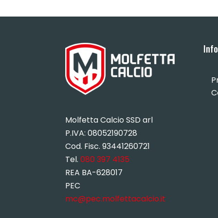
Inf
P
C
Molfetta Calcio SSD arl
P.IVA:
08052190728
Cod. Fisc. 93441260721
Tel.
080 397 4135
REA BA-628017
PEC
mc@pec.molfettacalcio.it