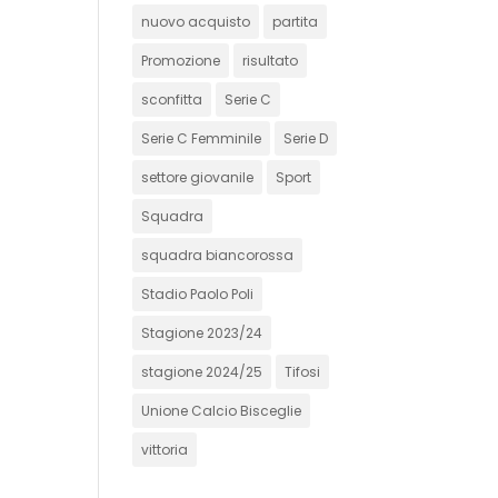
nuovo acquisto
partita
Promozione
risultato
sconfitta
Serie C
Serie C Femminile
Serie D
settore giovanile
Sport
Squadra
squadra biancorossa
Stadio Paolo Poli
Stagione 2023/24
stagione 2024/25
Tifosi
Unione Calcio Bisceglie
vittoria