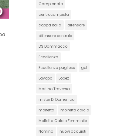
Campionato
centrocampista
coppa italia
difensore
ppa
difensore centrale
DS Dammacco
Eccellenza
Eccellenza pugliese
gol
Lavopa
Lopez
Martino Traversa
mister Di Domenico
molfetta
molfetta calcio
Molfetta Calcio Femminile
Nomina
nuovi acquisti