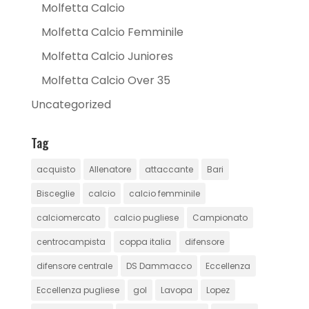
Molfetta Calcio
Molfetta Calcio Femminile
Molfetta Calcio Juniores
Molfetta Calcio Over 35
Uncategorized
Tag
acquisto
Allenatore
attaccante
Bari
Bisceglie
calcio
calcio femminile
calciomercato
calcio pugliese
Campionato
centrocampista
coppa italia
difensore
difensore centrale
DS Dammacco
Eccellenza
Eccellenza pugliese
gol
Lavopa
Lopez