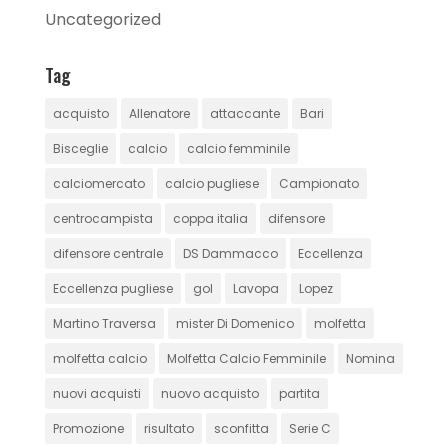
Uncategorized
Tag
acquisto
Allenatore
attaccante
Bari
Bisceglie
calcio
calcio femminile
calciomercato
calcio pugliese
Campionato
centrocampista
coppa italia
difensore
difensore centrale
DS Dammacco
Eccellenza
Eccellenza pugliese
gol
Lavopa
Lopez
Martino Traversa
mister Di Domenico
molfetta
molfetta calcio
Molfetta Calcio Femminile
Nomina
nuovi acquisti
nuovo acquisto
partita
Promozione
risultato
sconfitta
Serie C