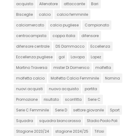
acquisto
Allenatore
attaccante
Bari
Bisceglie
calcio
calcio femminile
calciomercato
calcio pugliese
Campionato
centrocampista
coppa italia
difensore
difensore centrale
DS Dammacco
Eccellenza
Eccellenza pugliese
gol
Lavopa
Lopez
Martino Traversa
mister Di Domenico
molfetta
molfetta calcio
Molfetta Calcio Femminile
Nomina
nuovi acquisti
nuovo acquisto
partita
Promozione
risultato
sconfitta
Serie C
Serie C Femminile
Serie D
settore giovanile
Sport
Squadra
squadra biancorossa
Stadio Paolo Poli
Stagione 2023/24
stagione 2024/25
Tifosi