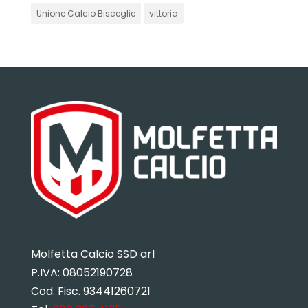
Unione Calcio Bisceglie
vittoria
Molfetta Calcio SSD arl
P.IVA:
08052190728
Cod. Fisc. 93441260721