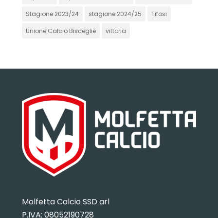
Stagione 2023/24
stagione 2024/25
Tifosi
Unione Calcio Bisceglie
vittoria
Molfetta Calcio SSD arl
P.IVA:
08052190728