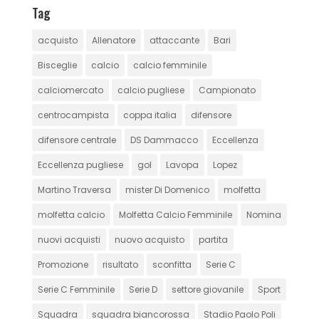
Tag
acquisto
Allenatore
attaccante
Bari
Bisceglie
calcio
calcio femminile
calciomercato
calcio pugliese
Campionato
centrocampista
coppa italia
difensore
difensore centrale
DS Dammacco
Eccellenza
Eccellenza pugliese
gol
Lavopa
Lopez
Martino Traversa
mister Di Domenico
molfetta
molfetta calcio
Molfetta Calcio Femminile
Nomina
nuovi acquisti
nuovo acquisto
partita
Promozione
risultato
sconfitta
Serie C
Serie C Femminile
Serie D
settore giovanile
Sport
Squadra
squadra biancorossa
Stadio Paolo Poli