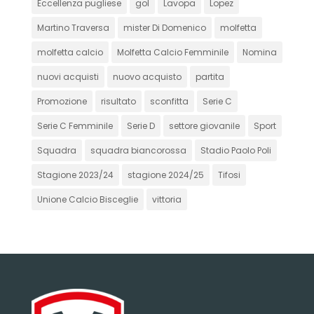
Eccellenza pugliese
gol
Lavopa
Lopez
Martino Traversa
mister Di Domenico
molfetta
molfetta calcio
Molfetta Calcio Femminile
Nomina
nuovi acquisti
nuovo acquisto
partita
Promozione
risultato
sconfitta
Serie C
Serie C Femminile
Serie D
settore giovanile
Sport
Squadra
squadra biancorossa
Stadio Paolo Poli
Stagione 2023/24
stagione 2024/25
Tifosi
Unione Calcio Bisceglie
vittoria