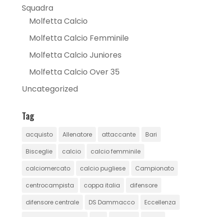
Squadra
Molfetta Calcio
Molfetta Calcio Femminile
Molfetta Calcio Juniores
Molfetta Calcio Over 35
Uncategorized
Tag
acquisto
Allenatore
attaccante
Bari
Bisceglie
calcio
calcio femminile
calciomercato
calcio pugliese
Campionato
centrocampista
coppa italia
difensore
difensore centrale
DS Dammacco
Eccellenza