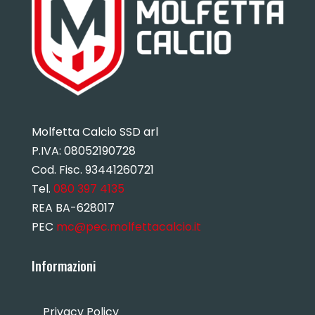
Molfetta Calcio SSD arl
P.IVA:
08052190728
Cod. Fisc. 93441260721
Tel.
080 397 4135
REA BA-628017
PEC
mc@pec.molfettacalcio.it
Informazioni
Privacy Policy