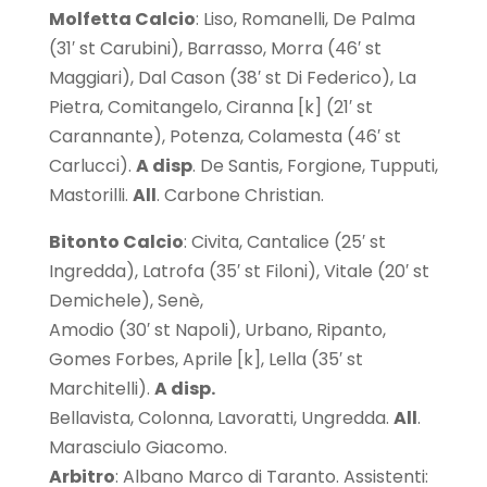
Molfetta Calcio
: Liso, Romanelli, De Palma
(31′ st Carubini), Barrasso, Morra (46′ st
Maggiari), Dal Cason (38′ st Di Federico), La
Pietra, Comitangelo, Ciranna [k] (21′ st
Carannante), Potenza, Colamesta (46′ st
Carlucci).
A disp
. De Santis, Forgione, Tupputi,
Mastorilli.
All
. Carbone Christian.
Bitonto Calcio
: Civita, Cantalice (25′ st
Ingredda), Latrofa (35′ st Filoni), Vitale (20′ st
Demichele), Senè,
Amodio (30′ st Napoli), Urbano, Ripanto,
Gomes Forbes, Aprile [k], Lella (35′ st
Marchitelli).
A disp.
Bellavista, Colonna, Lavoratti, Ungredda.
All
.
Marasciulo Giacomo.
Arbitro
: Albano Marco di Taranto. Assistenti: