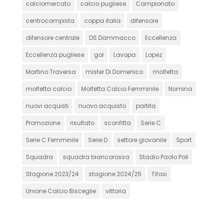
calciomercato
calcio pugliese
Campionato
centrocampista
coppa italia
difensore
difensore centrale
DS Dammacco
Eccellenza
Eccellenza pugliese
gol
Lavopa
Lopez
Martino Traversa
mister Di Domenico
molfetta
molfetta calcio
Molfetta Calcio Femminile
Nomina
nuovi acquisti
nuovo acquisto
partita
Promozione
risultato
sconfitta
Serie C
Serie C Femminile
Serie D
settore giovanile
Sport
Squadra
squadra biancorossa
Stadio Paolo Poli
Stagione 2023/24
stagione 2024/25
Tifosi
Unione Calcio Bisceglie
vittoria