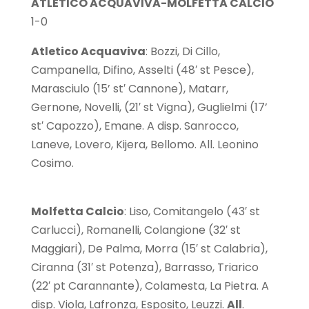
ATLETICO ACQUAVIVA-MOLFETTA CALCIO
1-0
Atletico Acquaviva
: Bozzi, Di Cillo,
Campanella, Difino, Asselti (48′ st Pesce),
Marasciulo (15’ st′ Cannone), Matarr,
Gernone, Novelli, (21′ st Vigna), Guglielmi (17’
st′ Capozzo), Emane. A disp. Sanrocco,
Laneve, Lovero, Kijera, Bellomo. All. Leonino
Cosimo.
Molfetta Calcio
: Liso, Comitangelo (43′ st
Carlucci), Romanelli, Colangione (32′ st
Maggiari), De Palma, Morra (15′ st Calabria),
Ciranna (31′ st Potenza), Barrasso, Triarico
(22′ pt Carannante), Colamesta, La Pietra. A
disp. Viola, Lafronza, Esposito, Leuzzi.
All
.