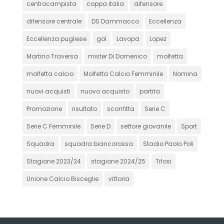
centrocampista
coppa italia
difensore
difensore centrale
DS Dammacco
Eccellenza
Eccellenza pugliese
gol
Lavopa
Lopez
Martino Traversa
mister Di Domenico
molfetta
molfetta calcio
Molfetta Calcio Femminile
Nomina
nuovi acquisti
nuovo acquisto
partita
Promozione
risultato
sconfitta
Serie C
Serie C Femminile
Serie D
settore giovanile
Sport
Squadra
squadra biancorossa
Stadio Paolo Poli
Stagione 2023/24
stagione 2024/25
Tifosi
Unione Calcio Bisceglie
vittoria