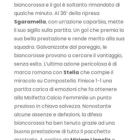
biancorossa e il gol è soltanto rimandato di
qualche minuto. Al 36’ della ripresa
Sgaramella
, con un’azione caparbia, mette
il suo sigillo sulla partita. Un gol che premia la
sua bella prestazione e rende merito alla sua
squadra. Galvanizzate dal pareggio, le
biancorosse provano a cercare il vantaggio,
senza esito. L’ultima azione pericolosa è di
marca romana con
Stella
che compie il
miracolo su Compostella. Finisce 1-1 una
partita carica di emozioni che fa ottenere
alla Molfetta Calcio Femminile un punto
prezioso in chiava salvezza. Nonostante
alcune assenze e defezioni, la difesa
biancorossa ha ben tenuto grazie ad una
buona prestazione di tutto il pacchetto
arretrato. A partire da
Miriam Lippolis
e