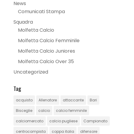
News
Comunicati Stampa
Squadra
Molfetta Calcio
Molfetta Calcio Femminile
Molfetta Calcio Juniores
Molfetta Calcio Over 35
Uncategorized
Tag
acquisto
Allenatore
attaccante
Bari
Bisceglie
calcio
calcio femminile
calciomercato
calcio pugliese
Campionato
centrocampista
coppa italia
difensore