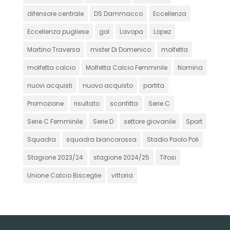
difensore centrale
DS Dammacco
Eccellenza
Eccellenza pugliese
gol
Lavopa
Lopez
Martino Traversa
mister Di Domenico
molfetta
molfetta calcio
Molfetta Calcio Femminile
Nomina
nuovi acquisti
nuovo acquisto
partita
Promozione
risultato
sconfitta
Serie C
Serie C Femminile
Serie D
settore giovanile
Sport
Squadra
squadra biancorossa
Stadio Paolo Poli
Stagione 2023/24
stagione 2024/25
Tifosi
Unione Calcio Bisceglie
vittoria