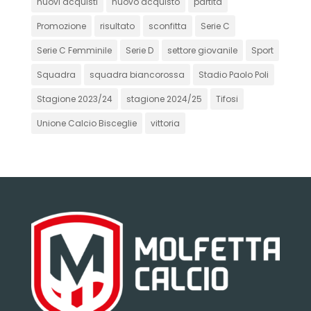
nuovi acquisti
nuovo acquisto
partita
Promozione
risultato
sconfitta
Serie C
Serie C Femminile
Serie D
settore giovanile
Sport
Squadra
squadra biancorossa
Stadio Paolo Poli
Stagione 2023/24
stagione 2024/25
Tifosi
Unione Calcio Bisceglie
vittoria