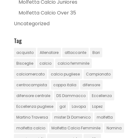
Molfetta Calcio Juniores
Molfetta Calcio Over 35
Uncategorized
Tag
acquisto
Allenatore
attaccante
Bari
Bisceglie
calcio
calcio femminile
calciomercato
calcio pugliese
Campionato
centrocampista
coppa italia
difensore
difensore centrale
DS Dammacco
Eccellenza
Eccellenza pugliese
gol
Lavopa
Lopez
Martino Traversa
mister Di Domenico
molfetta
molfetta calcio
Molfetta Calcio Femminile
Nomina