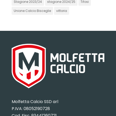
Stagione 2023/24
stagione 2024/25
Tifosi
Unione Calcio Bisceglie
vittoria
Molfetta Calcio SSD arl
P.IVA:
08052190728
Cod. Fisc. 93441260721