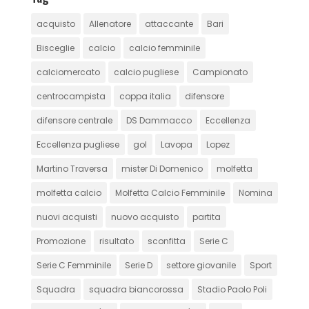
acquisto
Allenatore
attaccante
Bari
Bisceglie
calcio
calcio femminile
calciomercato
calcio pugliese
Campionato
centrocampista
coppa italia
difensore
difensore centrale
DS Dammacco
Eccellenza
Eccellenza pugliese
gol
Lavopa
Lopez
Martino Traversa
mister Di Domenico
molfetta
molfetta calcio
Molfetta Calcio Femminile
Nomina
nuovi acquisti
nuovo acquisto
partita
Promozione
risultato
sconfitta
Serie C
Serie C Femminile
Serie D
settore giovanile
Sport
Squadra
squadra biancorossa
Stadio Paolo Poli