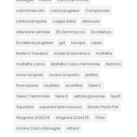
calciomercato
calcio pugliese
Campionato
centrocampista
coppa italia
difensore
difensore centrale
DS Dammacco
Eccellenza
Eccellenza pugliese
gol
Lavopa
Lopez
Martino Traversa
mister Di Domenico
molfetta
molfetta calcio
Molfetta Calcio Femminile
Nomina
nuovi acquisti
nuovo acquisto
partita
Promozione
risultato
sconfitta
Serie C
Serie C Femminile
Serie D
settore giovanile
Sport
Squadra
squadra biancorossa
Stadio Paolo Poli
Stagione 2023/24
stagione 2024/25
Tifosi
Unione Calcio Bisceglie
vittoria