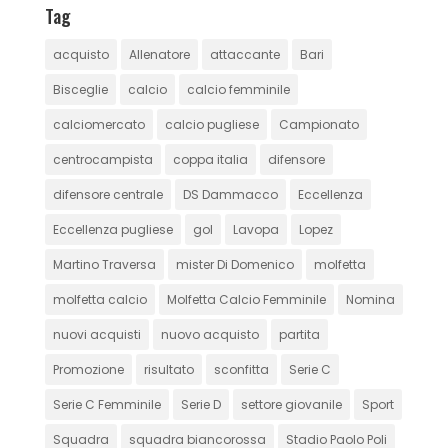
Tag
acquisto
Allenatore
attaccante
Bari
Bisceglie
calcio
calcio femminile
calciomercato
calcio pugliese
Campionato
centrocampista
coppa italia
difensore
difensore centrale
DS Dammacco
Eccellenza
Eccellenza pugliese
gol
Lavopa
Lopez
Martino Traversa
mister Di Domenico
molfetta
molfetta calcio
Molfetta Calcio Femminile
Nomina
nuovi acquisti
nuovo acquisto
partita
Promozione
risultato
sconfitta
Serie C
Serie C Femminile
Serie D
settore giovanile
Sport
Squadra
squadra biancorossa
Stadio Paolo Poli