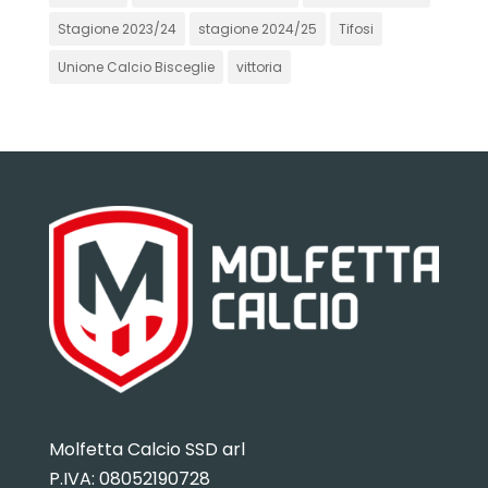
Stagione 2023/24
stagione 2024/25
Tifosi
Unione Calcio Bisceglie
vittoria
Molfetta Calcio SSD arl
P.IVA:
08052190728