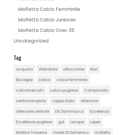
Molfetta Calcio Femminile
Molfetta Calcio Juniores
Molfetta Calcio Over 35
Uncategorized
Tag
acquisto
Allenatore
attaccante
Bari
Bisceglie
calcio
calcio femminile
calciomercato
calcio pugliese
Campionato
centrocampista
coppa italia
difensore
difensore centrale
DS Dammacco
Eccellenza
Eccellenza pugliese
gol
Lavopa
Lopez
Martino Traversa
mister Di Domenico
molfetta