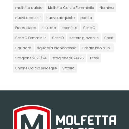
molfetta calcio
Molfetta Calcio Femminile
Nomina
nuovi acquisti
nuovo acquisto
partita
Promozione
risultato
sconfitta
Serie C
Serie C Femminile
Serie D
settore giovanile
Sport
Squadra
squadra biancorossa
Stadio Paolo Poli
Stagione 2023/24
stagione 2024/25
Tifosi
Unione Calcio Bisceglie
vittoria