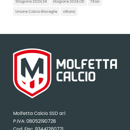
Stagione 2023/24
stagione 2024/25
Tifosi
Unione Calcio Bisceglie
vittoria
Molfetta Calcio SSD arl
P.IVA:
08052190728
Cod. Fisc. 93441260721