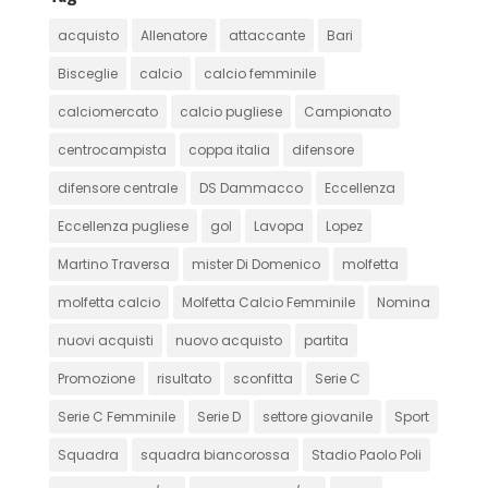
acquisto
Allenatore
attaccante
Bari
Bisceglie
calcio
calcio femminile
calciomercato
calcio pugliese
Campionato
centrocampista
coppa italia
difensore
difensore centrale
DS Dammacco
Eccellenza
Eccellenza pugliese
gol
Lavopa
Lopez
Martino Traversa
mister Di Domenico
molfetta
molfetta calcio
Molfetta Calcio Femminile
Nomina
nuovi acquisti
nuovo acquisto
partita
Promozione
risultato
sconfitta
Serie C
Serie C Femminile
Serie D
settore giovanile
Sport
Squadra
squadra biancorossa
Stadio Paolo Poli