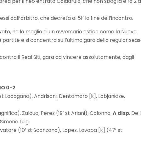
area per il neo entrato Caldarulo, che non sbaglia e fa 2 a
si dall’arbitro, che decreta al 51’ la fine dell’incontro.
ato, ha la meglio di un avversario ostico come la Nuova
 partite e si concentra sull’ultima gara della regular seas
contro il Real Siti, gara da vincere assolutamente, dagli
O 0-2
9’ st Ladogana), Andrisani, Dentamaro [k], Lobjanidze,
agnifico), Zaldua, Perez (19’ st Ariani), Colonna.
A disp
. De I
i Simone Luigi.
lvatore (10’ st Scanzano), Lopez, Lavopa [k] (47’ st