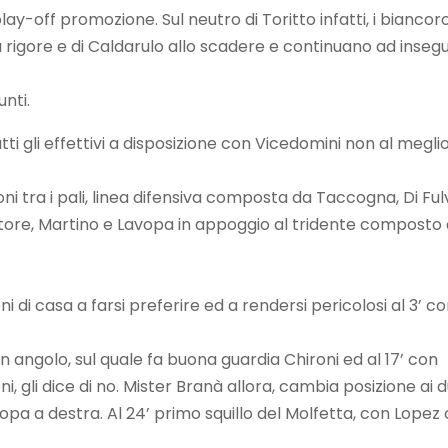
lay-off promozione. Sul neutro di Toritto infatti, i biancor
u rigore e di Caldarulo allo scadere e continuano ad insegu
nti.
tti gli effettivi a disposizione con Vicedomini non al megli
i tra i pali, linea difensiva composta da Taccogna, Di Fulv
atore, Martino e Lavopa in appoggio al tridente composto
ni di casa a farsi preferire ed a rendersi pericolosi al 3’ c
i un angolo, sul quale fa buona guardia Chironi ed al 17’ con
, gli dice di no. Mister Branà allora, cambia posizione ai 
Lavopa a destra. Al 24’ primo squillo del Molfetta, con Lopez