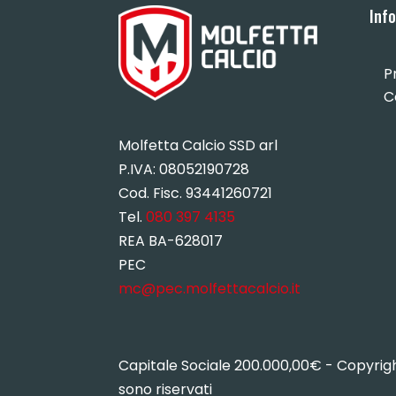
Inf
P
C
Molfetta Calcio SSD arl
P.IVA:
08052190728
Cod. Fisc. 93441260721
Tel.
080 397 4135
REA BA-628017
PEC
mc@pec.molfettacalcio.it
Capitale Sociale 200.000,00€ - Copyright 
sono riservati