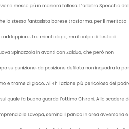
 viene messo giù in maniera fallosa. L’arbitro Specchia del
 che lo stesso fantasista barese trasforma, per il meritato
o raddoppiare, tre minuti dopo, ma il colpo di testa di
 Nuova Spinazzola in avanti con Zaldua, che però non
Lavopa su punizione, da posizione defilata non inquadra la po
o e trame di gioco. Al 41’ l’azione più pericolosa dei padr
, sul quale fa buona guarda l’ottimo Chironi. Allo scadere d
imprendibile Lavopa, semina il panico in area avversaria e