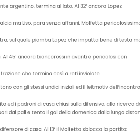
te argentino, termina al lato. Al 32’ ancora Lopez
alcia ma Liso, para senza affanni. Molfetta pericolosissim
estra, sul quale piomba Lopez che impatta bene di testa m
. Al 45’ ancora biancorossi in avanti e pericolosi con
frazione che termina così a reti inviolate.
o con gli stessi undici iniziali ed il leitmotiv dell’incontr
a ed i padroni di casa chiusi sulla difensiva, alla ricerca d
ori dai pali e tenta il gol della domenica dalla lunga dista
ifensore di casa. Al 13’ il Molfetta sblocca la partita: