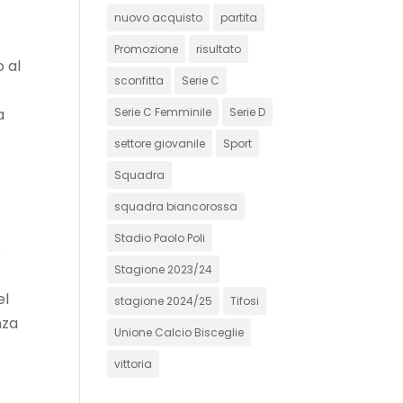
nuovo acquisto
partita
Promozione
risultato
o al
sconfitta
Serie C
Serie C Femminile
Serie D
a
settore giovanile
Sport
Squadra
squadra biancorossa
Stadio Paolo Poli
o
Stagione 2023/24
el
stagione 2024/25
Tifosi
nza
Unione Calcio Bisceglie
vittoria