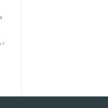
di
.
 1’