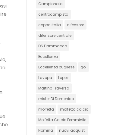
Campionato
ossi
ire
centrocampista
coppa italia
difensore
difensore centrale
o
DS Dammacco
Eccellenza
io,
 da
Eccellenza pugliese
gol
Lavopa
Lopez
Martino Traversa
on
mister Di Domenico
molfetta
molfetta calcio
due
Molfetta Calcio Femminile
 che
Nomina
nuovi acquisti