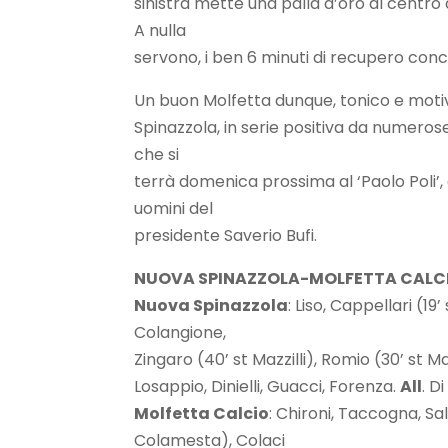
sinistra mette una palla d’oro al centro 
A nulla
servono, i ben 6 minuti di recupero conces
Un buon Molfetta dunque, tonico e motiv
Spinazzola, in serie positiva da numerose
che si
terrà domenica prossima al ‘Paolo Poli’, 
uomini del
presidente Saverio Bufi.
NUOVA SPINAZZOLA-MOLFETTA CALCI
Nuova Spinazzola
: Liso, Cappellari (1
Colangione,
Zingaro (40’ st Mazzilli), Romio (30’ st M
Losappio, Dinielli, Guacci, Forenza.
All
. D
Molfetta Calcio
: Chironi, Taccogna, Sa
Colamesta), Colaci