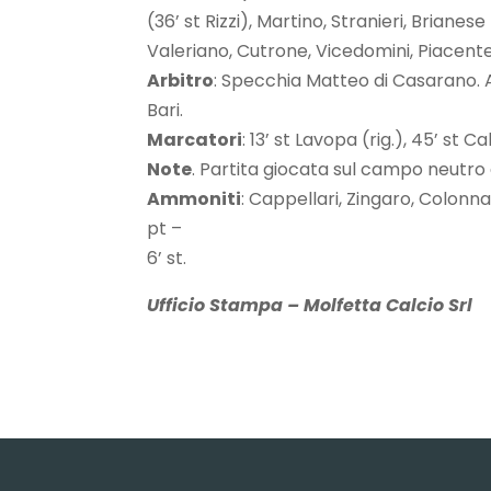
(36’ st Rizzi), Martino, Stranieri, Brianese 
Valeriano, Cutrone, Vicedomini, Piacent
Arbitro
: Specchia Matteo di Casarano. 
Bari.
Marcatori
: 13’ st Lavopa (rig.), 45’ st Ca
Note
. Partita giocata sul campo neutro d
Ammoniti
: Cappellari, Zingaro, Colonna,
pt –
6’ st.
Ufficio Stampa – Molfetta Calcio Srl