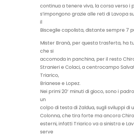
continua a tenere viva, la corsa verso i p
s’impongono grazie alle reti di Lavopa s
il
Bisceglie capolista, distante sempre 7 pu
Mister Branà, per questa trasferta, ha tu
che si
accomoda in panchina, per il resto Chiron
Stranieri e Colaci, a centrocampo Salv
Triarico,
Brianese e Lopez.
Nei primi 20’ minuti di gioco, sono i padro
un
colpo di testa di Zaldua, sugli sviluppi d
Colonna, che tira forte ma ancora Chironi
esterni, infatti Triarico va a sinistra e 
serve