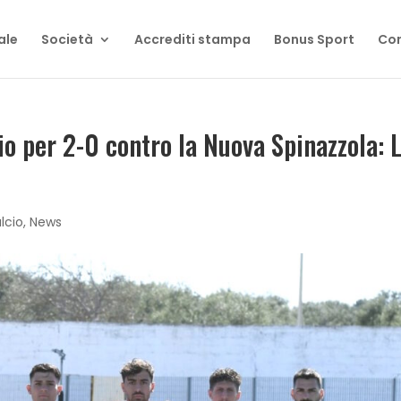
ale
Società
Accrediti stampa
Bonus Sport
Con
cio per 2-0 contro la Nuova Spinazzola: 
lcio
,
News