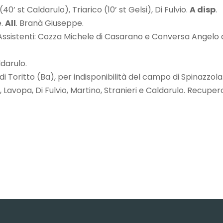
(40’ st Caldarulo), Triarico (10’ st Gelsi), Di Fulvio.
A disp
.
e.
All
. Branà Giuseppe.
Assistenti: Cozza Michele di Casarano e Conversa Angelo 
ldarulo.
i Toritto (Ba), per indisponibilità del campo di Spinazzola
 Lavopa, Di Fulvio, Martino, Stranieri e Caldarulo. Recupero: