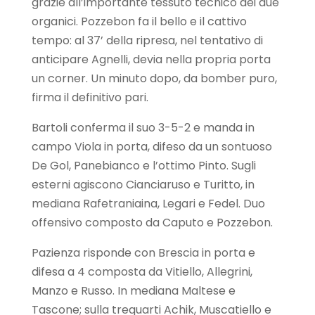
grazie all’importante tessuto tecnico dei due
organici. Pozzebon fa il bello e il cattivo
tempo: al 37’ della ripresa, nel tentativo di
anticipare Agnelli, devia nella propria porta
un corner. Un minuto dopo, da bomber puro,
firma il definitivo pari.
Bartoli conferma il suo 3-5-2 e manda in
campo Viola in porta, difeso da un sontuoso
De Gol, Panebianco e l’ottimo Pinto. Sugli
esterni agiscono Cianciaruso e Turitto, in
mediana Rafetraniaina, Legari e Fedel. Duo
offensivo composto da Caputo e Pozzebon.
Pazienza risponde con Brescia in porta e
difesa a 4 composta da Vitiello, Allegrini,
Manzo e Russo. In mediana Maltese e
Tascone; sulla trequarti Achik, Muscatiello e