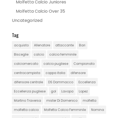
Molfetta Calcio Juniores
Molfetta Calcio Over 35
Uncategorized
Tag
acquisto
Allenatore
attaccante
Bari
Bisceglie
calcio
calcio femminile
calciomercato
calcio pugliese
Campionato
centrocampista
coppa italia
difensore
difensore centrale
DS Dammacco
Eccellenza
Eccellenza pugliese
gol
Lavopa
Lopez
Martino Traversa
mister Di Domenico
molfetta
molfetta calcio
Molfetta Calcio Femminile
Nomina