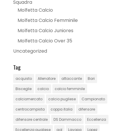
Squadra
Molfetta Calcio
Molfetta Calcio Femminile
Molfetta Calcio Juniores
Molfetta Calcio Over 35
Uncategorized
Tag
acquisto
Allenatore
attaccante
Bari
Bisceglie
calcio
calcio femminile
calciomercato
calcio pugliese
Campionato
centrocampista
coppa italia
difensore
difensore centrale
DS Dammacco
Eccellenza
Eccellenza pugliese
gol
Lavopa
Lopez